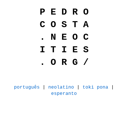
P E D R O
C O S T A
. N E O C
I T I E S
. O R G /
português
|
neolatino
|
toki pona
|
esperanto